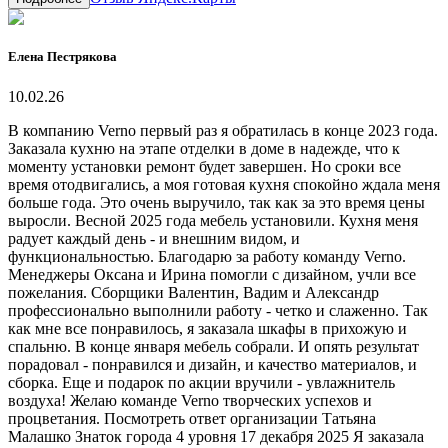
Елена Пестрякова
10.02.26
В компанию Verno первый раз я обратилась в конце 2023 года. Заказала кухню на этапе отделки в доме в надежде, что к моменту установки ремонт будет завершен. Но сроки все время отодвигались, а моя готовая кухня спокойно ждала меня больше года. Это очень выручило, так как за это время цены выросли. Весной 2025 года мебель установили. Кухня меня радует каждый день - и внешним видом, и функциональностью. Благодарю за работу команду Verno. Менеджеры Оксана и Ирина помогли с дизайном, учли все пожелания. Сборщики Валентин, Вадим и Александр профессионально выполнили работу - четко и слаженно. Так как мне все понравилось, я заказала шкафы в прихожую и спальню. В конце января мебель собрали. И опять результат порадовал - понравился и дизайн, и качество материалов, и сборка. Еще и подарок по акции вручили - увлажнитель воздуха! Желаю команде Verno творческих успехов и процветания. Посмотреть ответ организации Татьяна Малашко Знаток города 4 уровня 17 декабря 2025 Я заказала гардеробную в компании Verno по совету своей хорошей знакомой. Приехала к ней в гости и обалдела от мебели, которую ей они сделали. Взяла их контакты и направилась к ним на Домодедовскую. Весь проект вела Глинкина Ирина: созвоны, уточнения, переделки проекта,… Ещё Посмотреть ответ организации Albina Z. Знаток города 3 уровня 14 декабря 2025 Вот уже 3 месяца как мы пользуемся нашей новенькой кухней, которую заказали в VERNO ( магазин Мебельград на Домодедовской). Искали кухню очень долго, остановились на Verno и нисколько не пожалели: качество мебели, фурнитура, исполнение - всё на высшем уровне.… Ещё Посмотреть ответ организации Рекомендации для вас 744 Ксения Пишет отзывы на места в Челябинске 573 Евгений Симонов Пишет о ресторанах 355 Людмила Хиля Разбирается в турецкой кухне Фатиха 539 Ольга Хаит Часто пишет о ресторанах 409 Михаил К Оставляет отзывы на кафе 158 Юлия А. Пишет отзывы на места в Челябинске 917 Елена С. Оставляет отзывы на кафе Лизи Пишет о барах 203 Инна Соколова Разбирается в бизнес-ланчах Дарья Чудинова Пишет отзывы на места в Челябинске Ангелина Жданова Часто пишет о кафе 227 Жанна Пишет отзывы на места в Челябинске 161 мария титова Пишет отзывы на места в Екатеринбурге Кузьма Оставляет отзывы на кафе 137 Юлия Динь Оставляет отзывы на бары Дмитрий Мачнев Пишет отзывы на места в Челябинске 220 Руслан С Пишет о столовых Екатерина Пишет отзывы на места в Нижнем Новгороде Марина Пишет отзывы на места в Челябинске 451 Татьяна Гуляева Разбирается в кофейнях Сочи 1 146 Екатерина Буянкина Пишет отзывы на места в Челябинске Таня Полозкова Оставляет отзывы на рестораны 191 Анастасия Вагапова Пишет о ресторанах 284 viacheslav makarov Часто пишет о барах 250 Павел Пишет отзывы на места в Екатеринбурге 842 Viktoriya Разбирается в пицце Алия Пишет о фастфуде Ирина Зуева Оставляет отзывы на рестораны 134 Антон Пишет отзывы на места в Екатеринбурге 172 Елена Оставляет отзывы на кофейни Петр Пишет отзывы на места в Челябинске Данил Дэфо Пишет отзывы на места в Челябинске Aleksa Gridina Часто пишет о ресторанах Алёна Пишет отзывы на места в Санкт-Петербурге Гаригоръ Доронин Знаток города 5 уровня Иван Солнцев Пишет отзывы на места в Челябинске Виталия Бухтий Пишет отзывы на места в Челябинске Ольга Пишет отзывы на места в Челябинске покупатель Оставляет отзывы на фастфуд Злата Беляева Оставляет отзывы на рестораны Светлана Кулешова Знаток города 5 уровня 16 марта Выбор кухни проходил нелегко. Была во многих салонах, решила остановиться на Verno! И не пожалела . У меня получилась замечательная кухня! Огромное спасибо компании Verno, ee сотрудникам: от замерщика до сборщиков. Особенно приятно и интересно было работать над… Ещё 1 Посмотреть ответ организации Ян П. Знаток города 4 уровня 6 декабря 2025 Заказывали модель гарнитура Римини Нова, нам очень понравилось качество изготовления. Ольге спасибо за проектирование кухни, все удобно расположено по шкафам и гармонично смотрится! Также спасибо сборщикам Дмитрию и Алексею, собрали гарнитур с профессиональным подходом! Посмотреть ответ организации Елена Знаток города 7 уровня 4 февраля 2025 Кухне уже 4,5 года. Семья большая, есть маленькие дети, животные, пожилые люди- кухней активно пользуемся каждый день и при этом хочу отметить, что ни потёртости, ни сколов- ничего нет...выглядит как новая. Высокое качество материалов и исполнения- большое спасибо… Ещё 1 Посмотреть ответ организации Екатерина В. Знаток города 9 уровня 3 июня 2025 Хотим от души поблагодарить компанию Verno и консультанта Ольгу Криволуцкую за помощь в подборе кухни. Ольга встретила нас, предложила всевозможные варианты и решения, терпеливо, вдумчиво, с пониманием наших желаний и предпочтений нарисовала дизайн проект… Ещё Посмотреть ответ организации Мария Мария Знаток города 4 уровня 26 августа 2025 Когда пришло время выбирать кухню столкнулись с тем, что это очень непросто. Просмотрев на протяжении месяца все возможные сайты, пришли к выводу, что нужно ехать в салоны и выбирать не по картинкам. Зашли в Мебельград, увидели нашу Кантри и "пропали". Другого уже… Ещё 1 Посмотреть ответ организации Анастасия Бенина Знаток города 3 уровня 30 октября 2025 Очень рады, что выбрали компанию Verno и выражаем огромную благодарность всем сотрудникам! Заказывали кухню, шкафы и ТВ-зону. Каждый этап: проект, доставка, сборка выполнены с профессионализмом! Отдельное спасибо дизайнеру Ирине Глинкиной! Ирина большой… Ещё 1 Посмотреть ответ организации Светлана З. Знаток города 3 уровня 25 декабря 2024 Хочется выразить благодарность всей компании Verno за профессиональную работу по изготовлению нашей кухни. Мебель очень высокого качества, чётко соблюдены сроки изготовления и доставки. Сборщики- высококлассные специалисты, способные на месте найти… Ещё 2 Посмотреть ответ организации Дарья Ким Знаток города 5 уровня 14 декабря 2024 Встал вопрос выбора новой кухни, обратились в данную компанию, приехали по адресу, консультант Ирина всё рассказала доходчиво и показала все варианты, где можно сэкономить, где лучше этого не делать, остались довольны её профессионализмом, кухню привезли по… Ещё 1 Посмотреть ответ организации Лучана_Мучана Знаток города 3 уровня 19 ноября 2025 Хочу поделиться радостью и рассказать вам свою историю заказа кухни мечты 💖 Началось всё с поиска подходящей компании, где смогут воплотить мои самые смелые фантазии. Я долго выбирала, читала отзывы, смотрела… Ещё 1 Посмотреть ответ организации Лариса Н. Знаток города 3 уровня 21 октября 2025 Очень давно хотела написать благодарность Ольге Криволуцкой!! Это очень чуткий человек, профессионал своего дела. Рассматривали варианты кухни, наполнение ее и фасады! Все получилось отлично! После кухни, делала заказа тумбы в ванную с раковиной. Сейчас есть еще заказ! Желаю процветания фирме и хороших заказчиков Ольге! Посмотреть ответ организации Дмитрий Д. Знаток города 4 уровня 18 сентября 2025 Добрый день! Хочу выразить благодарность от всей нашей семьи за прекрасную кухню всем причастным сотрудникам мебельной фабрики Verno (салон в Мебельграде). Особенные слова благодарности хотим сказать нашему менеджеру Глинкиной Ирине.… Ещё Посмотреть ответ организации Валерий Голубев Знаток города 3 уровня 12 июля 2025 За кухней по началу обратился в компанию Лемана Про в Домодедово, специалист по составлению кухонного гарнитура, предложила сделать разрисовку позиций. В первый день не получилось добиться от менеджера желаемого дизайна. Пришлось приехать ещё раз, но… Ещё Посмотреть ответ организации Дарья Попова Знаток города 3 уровня 24 декабря 2024 Не можем налюбоваться нашей новой кухней!! 😭😍 Понравилось у компании всё, от начала и до конца! После моего обращения в фирму, со мной в этот же день связалась дизайнер Алёна и сразу сделала мне ориентировочный дизайн-проект.… Ещё 1 Посмотреть ответ организации Наталья Богачева Знаток города 5 уровня 30 июня 2025 Мы заказали кухню в компании "Verno"по совету дизайнера. Нам очень понравилось работать с менеджером Ириной. Она учла все наши пожелания, подсказала как избежать некоторых ошибок, исходя из своего большого опыта, контролировала каждый этап, добивалась полного… Ещё Посмотреть ответ организации Наталья Юрьевна Знаток города 5 уровня 14 ноября 2025 При обустройстве кухни мы выбирали компанию, но нам ничего не нравилось. А при посещении МебельГрада увидели пример кухни компании "Verno", который нас заинтересовал. К нам подошла дизайнер, Ольга Криволуцкая, предложила варианты для нашей маленькой кухни,… Ещё Посмотреть ответ организации Шекула А. Знаток города 4 уровня 20 декабря 2024 Хочу от свего сердца поблагодарить команду Верно за проектирование и изготовление нашей кухни! Задача была непростая: ограниченная площадь, практически в каждом модуле нестандарт по габаритам, индивидуальные решения по наполнению. Мне действительно есть с… Ещё Посмотреть ответ организации Надежда Слепнева Знаток города 3 уровня 9 февраля 2025 Я очень долго выбирала кухню,посетила множество салонов кухонной мебели,но определиться никак не могла,пока не посетила салон кухни VERNO на Домодедовской. Меня очень приветливо встретила обаятельная менеджер Глинкина Ирина. Узнав,что я выбираю мебель… Ещё Посмотреть ответ организации Elena P. Знаток города 3 уровня 7 марта 2025 Добрый день. Пользуюсь новой кухней около двух недель. Благодарна всей команде компании за отличный результат. На этапе проектирования очень внимательно отнеслась к моим пожеланиям дизайнер Ольга… Ещё Посмотреть ответ организации Светлана Знаток города 11 уровня 25 июня 2025 Всё на высшем уровне от доставки до сборки. Менеджер Ирина на Домодедовской профессионал своего дела👍👍👍 Кухня отличная, всё продумано до мелочей. Удобно и приятно готовить. Порадовала качественная мебель и техника. Всё выглядит современно и стильно. Однозначно рекомендую! Посмотреть ответ организации Олег Б. Знаток города 3 уровня 23 марта 2025 Здравствуйте! Нашли эту фирму в 2ГИС, в отзывах узнали про Глинкину Ирину. Как говорится, начали с "Верно мебель", и именно с Ириной (симпатичная… Ещё Посмотреть ответ организ