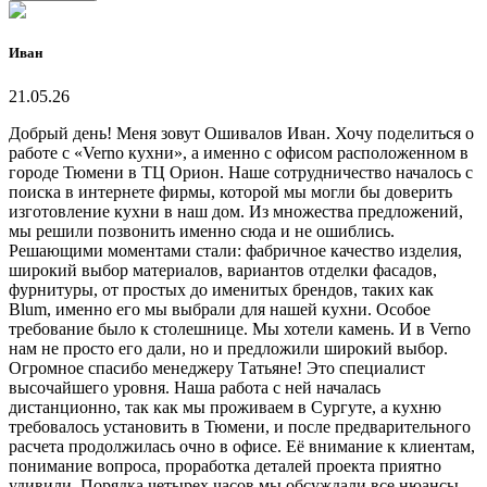
Иван
21.05.26
Добрый день! Меня зовут Ошивалов Иван. Хочу поделиться о
работе с «Verno кухни», а именно с офисом расположенном в
городе Тюмени в ТЦ Орион. Наше сотрудничество началось с
поиска в интернете фирмы, которой мы могли бы доверить
изготовление кухни в наш дом. Из множества предложений,
мы решили позвонить именно сюда и не ошиблись.
Решающими моментами стали: фабричное качество изделия,
широкий выбор материалов, вариантов отделки фасадов,
фурнитуры, от простых до именитых брендов, таких как
Blum, именно его мы выбрали для нашей кухни. Особое
требование было к столешнице. Мы хотели камень. И в Verno
нам не просто его дали, но и предложили широкий выбор.
Огромное спасибо менеджеру Татьяне! Это специалист
высочайшего уровня. Наша работа с ней началась
дистанционно, так как мы проживаем в Сургуте, а кухню
требовалось установить в Тюмени, и после предварительного
расчета продолжилась очно в офисе. Её внимание к клиентам,
понимание вопроса, проработка деталей проекта приятно
удивили. Порядка четырех часов мы обсуждали все нюансы