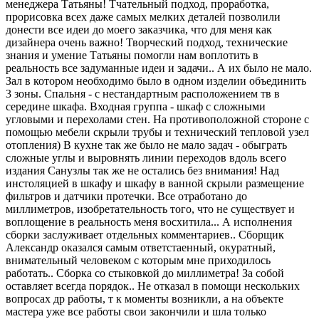
менеджера Татьяны! Тчательный подход, проработка,
прорисовка всех даже самых мелких деталей позволили
донести все идеи до моего заказчика, что для меня как
дизайнера очень важно! Творческий подход, технические
знания и умение Татьяны помогли нам воплотить в
реальность все задуманные идеи и задачи.. А их было не мало.
Зал в котором необходимо было в одном изделии объединить
3 зоны. Спальня - с нестандартным расположением тв в
середине шкафа. Входная группа - шкаф с сложными
угловыми и перехолами стен. На противоположной стороне с
помощью мебели скрыли трубы и технический тепловой узел
отопления) В кухне так же было не мало задач - обыграть
сложные углы и выровнять линии переходов вдоль всего
издания Санузлы так же не остались без внимания! Над
инстоляцией в шкафу и шкафу в ванной скрыли размещение
фильтров и датчики протечки. Все отработано до
миллиметров, изобретательность того, что не существует и
воплощение в реальность меня восхитила... А исполнения
сборки заслуживает отдельных комментариев.. Сборщик
Александр оказался самым ответстаенный, окуратный,
внимательный человеком с которым мне приходилось
работать.. Сборка со стыковкой до миллиметра! За собой
оставляет всегда порядок.. Не отказал в помощи нескольких
вопросах др работы, т к моменты возникли, а на объекте
мастера уже все работы свои закончили и шла только