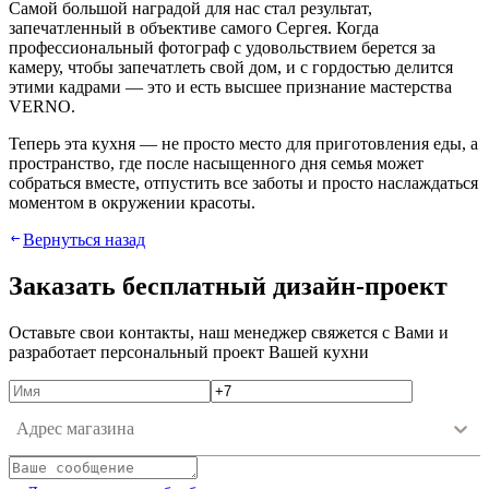
Самой большой наградой для нас стал результат,
запечатленный в объективе самого Сергея. Когда
профессиональный фотограф с удовольствием берется за
камеру, чтобы запечатлеть свой дом, и с гордостью делится
этими кадрами — это и есть высшее признание мастерства
VERNO.
Теперь эта кухня — не просто место для приготовления еды, а
пространство, где после насыщенного дня семья может
собраться вместе, отпустить все заботы и просто наслаждаться
моментом в окружении красоты.
Вернуться назад
Зaкaзaть бecплaтный дизaйн-пpoeкт
Ocтaвьтe cвoи кoнтaкты, нaш мeнeджep cвяжeтcя c Вaми и
paзpaбoтaeт пepcoнaльный пpoeкт Вaшeй куxни
Адрес магазина