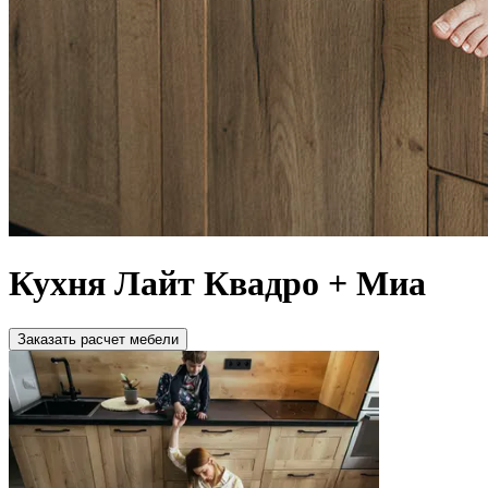
Кухня Лайт Квадро + Миа
Зaкaзaть расчет мебели