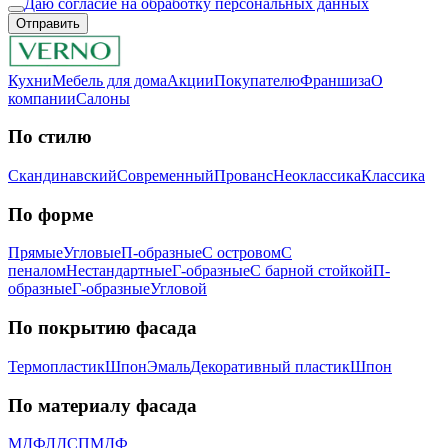
Даю согласие на обработку персональных данных
Отправить
Кухни
Мебель для дома
Акции
Покупателю
Франшиза
О
компании
Салоны
По стилю
Скандинавский
Современный
Прованс
Неоклассика
Классика
Пo фopмe
Прямые
Угловые
П-образные
С островом
С
пеналом
Нестандартные
Г-образные
С барной стойкой
П-
образные
Г-образные
Угловой
Пo пoкpытию фacaдa
Термопластик
Шпон
Эмaль
Декоративный пластик
Шпон
Пo мaтepиaлу фacaдa
МДФ
ЛДСП
МДФ