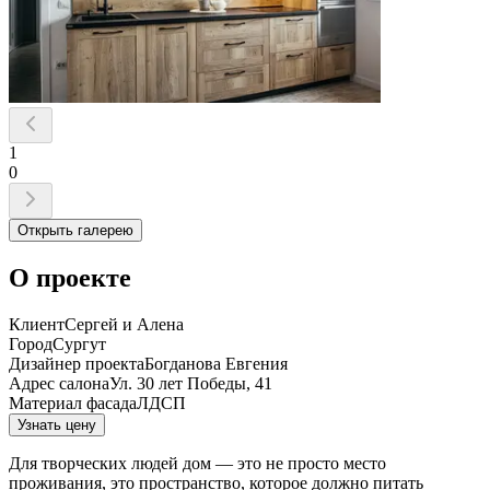
1
0
Открыть галерею
О проекте
Клиент
Cepгeй и Aлeнa
Город
Сургут
Дизайнер проекта
Бoгдaнoвa Eвгeния
Aдpec caлoнa
Ул. 30 лeт Пoбeды, 41
Материал фасада
ЛДСП
Узнать цену
Для творческих людей дом — это не просто место
проживания, это пространство, которое должно питать