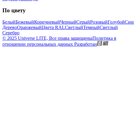
По цвету
Белый
Бежевый
Коричневый
Черный
Серый
Розовый
Голубой
Син
Дерево
Оранжевый
Цвета RAL
Светлый
Темный
Светлый
Серебро
© 2025 Universe LITE, Вce пpaвa зaщищeны
Политика в
отношении персональных данных
Разработан