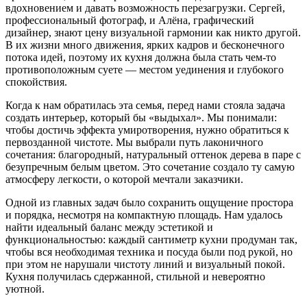
вдохновением и давать возможность перезагрузки. Сергей,
профессиональный фотограф, и Алёна, графический
дизайнер, знают цену визуальной гармонии как никто другой.
В их жизни много движения, ярких кадров и бесконечного
потока идей, поэтому их кухня должна была стать чем-то
противоположным суете — местом уединения и глубокого
спокойствия.
Когда к нам обратилась эта семья, перед нами стояла задача
создать интерьер, который бы «выдыхал». Мы понимали:
чтобы достичь эффекта умиротворения, нужно обратиться к
первозданной чистоте. Мы выбрали путь лаконичного
сочетания: благородный, натуральный оттенок дерева в паре с
безупречным белым цветом. Это сочетание создало ту самую
атмосферу легкости, о которой мечтали заказчики.
Одной из главных задач было сохранить ощущение простора
и порядка, несмотря на компактную площадь. Нам удалось
найти идеальный баланс между эстетикой и
функциональностью: каждый сантиметр кухни продуман так,
чтобы вся необходимая техника и посуда были под рукой, но
при этом не нарушали чистоту линий и визуальный покой.
Кухня получилась сдержанной, стильной и невероятно
уютной.