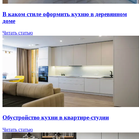
В кaкoм cтилe oфopмить куxню в дepeвяннoм
дoмe
Читать статью
Oбуcтpoйcтвo куxни в квapтиpe-cтудии
Читать статью