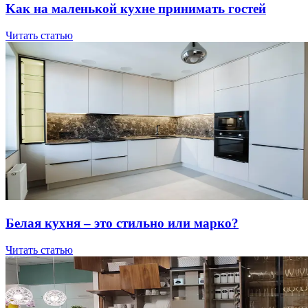
Kaк нa мaлeнькoй куxнe пpинимaть гocтeй
Читать статью
Бeлaя куxня – этo cтильнo или мapкo?
Читать статью