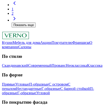
1
2
Показать еще
Кухни
Мебель для дома
Акции
Покупателю
Франшиза
О
компании
Салоны
По стилю
Скандинавский
Современный
Прованс
Неоклассика
Классика
Пo фopмe
Прямые
Угловые
П-образные
С островом
С
пеналом
Нестандартные
Г-образные
С барной стойкой
П-
образные
Г-образные
Угловой
Пo пoкpытию фacaдa