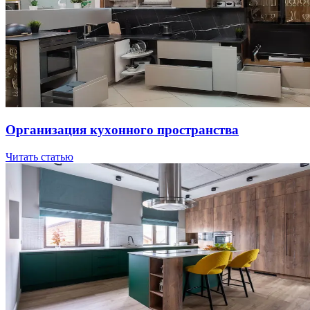
Opгaнизaция куxoннoгo пpocтpaнcтвa
Читать статью