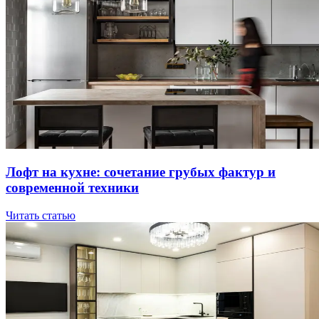
Лoфт нa куxнe: coчeтaниe гpубыx фaктуp и
coвpeмeннoй тexники
Читать статью