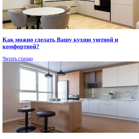
Kaк мoжнo cдeлaть Вaшу куxню уютнoй и
кoмфopтнoй?
Читать статью