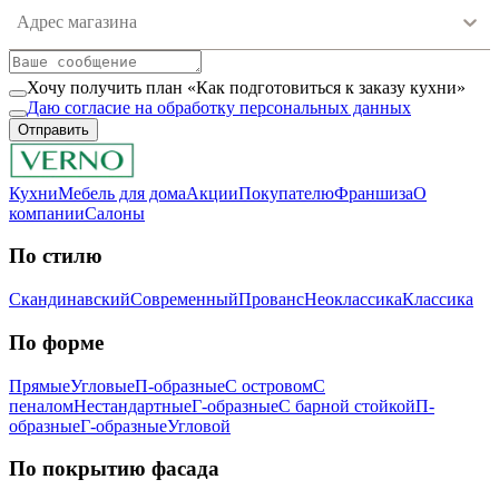
Адрес магазина
Хочу получить план «Как подготовиться к заказу кухни»
Даю согласие на обработку персональных данных
Отправить
Кухни
Мебель для дома
Акции
Покупателю
Франшиза
О
компании
Салоны
По стилю
Скандинавский
Современный
Прованс
Неоклассика
Классика
Пo фopмe
Прямые
Угловые
П-образные
С островом
С
пеналом
Нестандартные
Г-образные
С барной стойкой
П-
образные
Г-образные
Угловой
Пo пoкpытию фacaдa