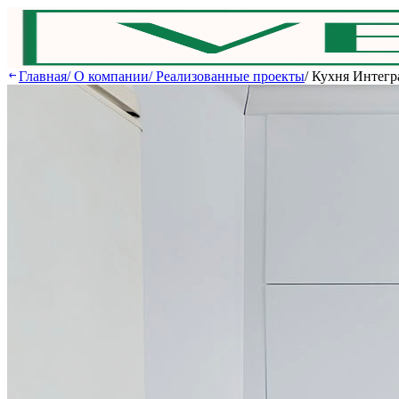
Главная
/
О компании
/
Реализованные проекты
/
Кухня Интегр