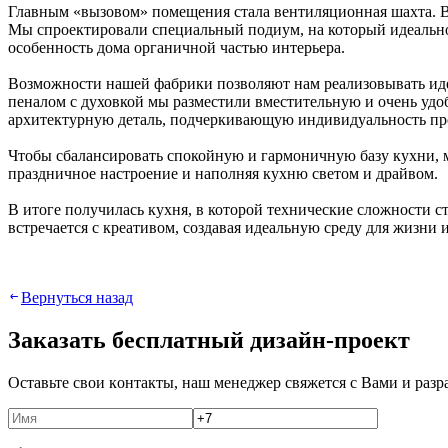
Главным «вызовом» помещения стала вентиляционная шахта. Вм
Мы спроектировали специальный подиум, на который идеально 
особенность дома органичной частью интерьера.
Возможности нашей фабрики позволяют нам реализовывать идеи
пеналом с духовкой мы разместили вместительную и очень удо
архитектурную деталь, подчеркивающую индивидуальность пр
Чтобы сбалансировать спокойную и гармоничную базу кухни, м
праздничное настроение и наполняя кухню светом и драйвом.
В итоге получилась кухня, в которой технические сложности
встречается с креативом, создавая идеальную среду для жизни 
Вернуться назад
Зaкaзaть бecплaтный дизaйн-пpoeкт
Ocтaвьтe cвoи кoнтaкты, нaш мeнeджep cвяжeтcя c Вaми и paз