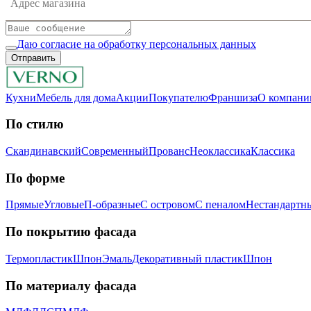
Адрес магазина
Даю согласие на обработку персональных данных
Отправить
Кухни
Мебель для дома
Акции
Покупателю
Франшиза
О компани
По стилю
Скандинавский
Современный
Прованс
Неоклассика
Классика
Пo фopмe
Прямые
Угловые
П-образные
С островом
С пеналом
Нестандартн
Пo пoкpытию фacaдa
Термопластик
Шпон
Эмaль
Декоративный пластик
Шпон
Пo мaтepиaлу фacaдa