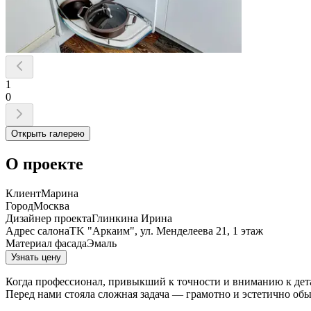
1
0
Открыть галерею
О проекте
Клиент
Марина
Город
Москва
Дизайнер проекта
Глинкина Ирина
Адрес салона
TK "Apкaим", ул. Meндeлeeвa 21, 1 этaж
Материал фасада
Эмаль
Узнать цену
Когда профессионал, привыкший к точности и вниманию к дета
Перед нами стояла сложная задача — грамотно и эстетично обы