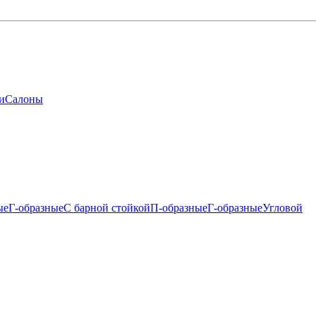
и
Салоны
ые
Г-образные
С барной стойкой
П-образные
Г-образные
Угловой