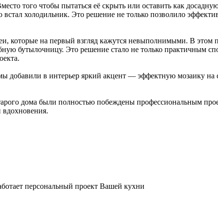
есто того чтобы пытаться её скрыть или оставить как досадну
встал холодильник. Это решение не только позволило эффектив
, которые на первый взгляд кажутся невыполнимыми. В этом про
бную бутылочницу. Это решение стало не только практичным сп
оекта.
ы добавили в интерьер яркий акцент — эффектную мозаику на с
 старого дома были полностью побеждены профессиональным прое
и вдохновения.
paбoтaeт пepcoнaльный пpoeкт Вaшeй куxни